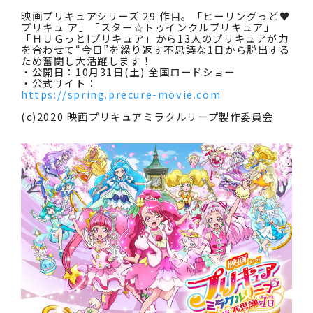
映画プリキュアシリーズ 29 作目。「ヒーリングっど♥
プリキュ ア」「スター☆トゥインクルプリキュア」
「ＨＵＧっと!プリキュア」から13人のプリキュアが力
を合わせて“今日”を繰り返す不思議な1日から脱出する
ため奮闘し大活躍します！
・公開日：10月31日(土) 全国ロードショー
・公式サイト：
https://spring.precure-movie.com
(c)2020 映画プリキュアミラクルリープ製作委員会