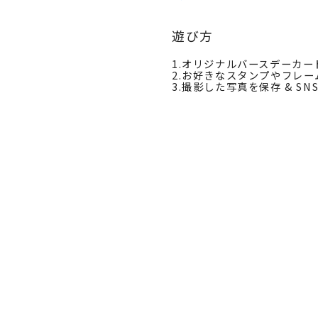
遊び方
1.オリジナルバースデーカ
2.お好きなスタンプやフレ
3.撮影した写真を保存 & SN