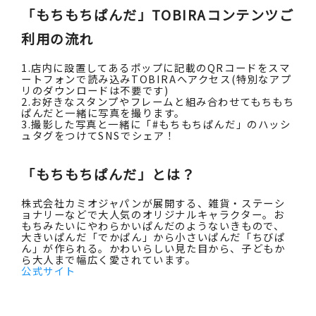
「もちもちぱんだ」TOBIRAコンテンツご
利用の流れ
1.店内に設置してあるポップに記載のQRコードをスマ
ートフォンで読み込みTOBIRAへアクセス(特別なアプ
リのダウンロードは不要です)
2.お好きなスタンプやフレームと組み合わせてもちもち
ぱんだと一緒に写真を撮ります。
3.撮影した写真と一緒に「#もちもちぱんだ」のハッシ
ュタグをつけてSNSでシェア！
「もちもちぱんだ」とは？
株式会社カミオジャパンが展開する、雑貨・ステーシ
ョナリーなどで大人気のオリジナルキャラクター。お
もちみたいにやわらかいぱんだのようないきもので、
大きいぱんだ「でかぱん」から小さいぱんだ「ちびぱ
ん」が作られる。かわいらしい見た目から、子どもか
ら大人まで幅広く愛されています。
公式サイト